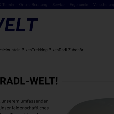
& Termin
Online Beratung
Service
Ergonomie
Versicherun
es
Mountain Bikes
Trekking Bikes
Radl Zubehör
r RADL-WELT!
mit unserem umfassenden
nser leidenschaftliches