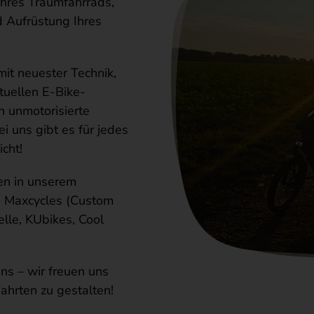
Ihres Traumfahrrads,
 Aufrüstung Ihres
it neuester Technik,
tuellen E-Bike-
h unmotorisierte
 uns gibt es für jedes
cht!
ken in unserem
Y, Maxcycles (Custom
lle, KUbikes, Cool
ns – wir freuen uns
ahrten zu gestalten!