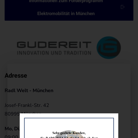
Informationen zum Förderprogramm
Elektromobilität in München
Adresse
Radl Welt - München
Josef-Frankl-Str. 42
80995 München
Mo, Di, Do, Fr.:
09:00 - 12:30 Uhr